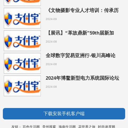
《文物摄影专业人才培训：传承历
2024-09
【展讯】“革故鼎新”59th届新加
2024-08
全球数字贸易亚洲行-银川高峰论
2024-08
2024年博鳌新型电力系统国际论坛
2024-08
下载安装手机客户端
友链：
百色生活网
贵州视窗
海南生活网
花世界之旅
时尚速度网