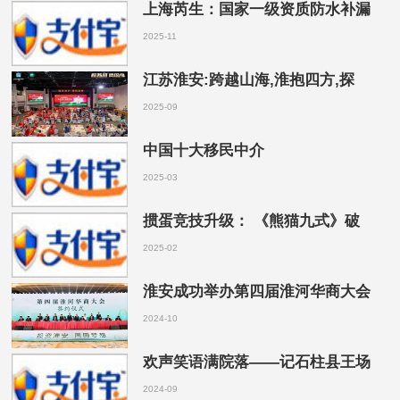
上海芮生：国家一级资质防水补漏
2025-11
江苏淮安:跨越山海,淮抱四方,探
2025-09
中国十大移民中介
2025-03
掼蛋竞技升级： 《熊猫九式》破
2025-02
淮安成功举办第四届淮河华商大会
2024-10
欢声笑语满院落——记石柱县王场
2024-09