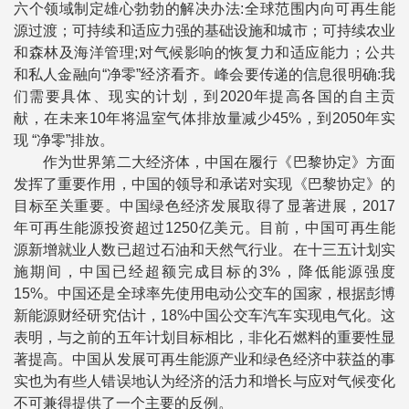
六个领域制定雄心勃勃的解决办法:全球范围内向可再生能
源过渡；可持续和适应力强的基础设施和城市；可持续农业
和森林及海洋管理;对气候影响的恢复力和适应能力；公共
和私人金融向“净零”经济看齐。峰会要传递的信息很明确:我
们需要具体、现实的计划，到2020年提高各国的自主贡
献，在未来10年将温室气体排放量减少45%，到2050年实
现 “净零”排放。
作为世界第二大经济体，中国在履行《巴黎协定》方面
发挥了重要作用，中国的领导和承诺对实现《巴黎协定》的
目标至关重要。中国绿色经济发展取得了显著进展，2017
年可再生能源投资超过1250亿美元。目前，中国可再生能
源新增就业人数已超过石油和天然气行业。在十三五计划实
施期间，中国已经超额完成目标的3%，降低能源强度
15%。中国还是全球率先使用电动公交车的国家，根据彭博
新能源财经研究估计，18%中国公交车汽车实现电气化。这
表明，与之前的五年计划目标相比，非化石燃料的重要性显
著提高。中国从发展可再生能源产业和绿色经济中获益的事
实也为有些人错误地认为经济的活力和增长与应对气候变化
不可兼得提供了一个主要的反例。