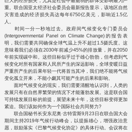
巨大的经济损失，尤其是社会中最脆弱的群体受影响最为严
重。联合国亚太经济社会委员会最新报告显示，该地区自然
灾害造成的经济损失高达每年6750亿美元，影响近1.5亿
人。
时间一分一秒地过去。政府间气候变化专门委员会
(Intergovernmental Panel on Climate Change)的报告表
明，我们需要共同确保全球气温上升不超过1.5摄氏度。这
意味着我们必须在2030年前减少45%的排放量，并在2050
年前实现碳中和。这些目标似乎过于雄心勃勃，但考虑到气
候变化对所有国家和人民所产生的深远影响，全球变暖日益
严重所产生的后果年轻一代将首当其冲，我们绝不能将气候
变化孤立开来，不能小觑其可能产生的后果和影响。
面对气候变化的现实，我们需要清醒地认识到，人类的
发展只有在自然界繁荣的情况下才能蓬勃发展。这是联合国
可持续发展目标的前提，展望未来十年，这些目标变得更加
紧迫。我们该如何作为一个国际社会共同努力?
联合国秘书长安东尼奥·古特雷斯9月23日在联合国大会
期间主持2019年气候行动峰会，以提振雄心，增强政治意
愿，鼓励落实《巴黎气候变化协定》的具体行动。会议将在