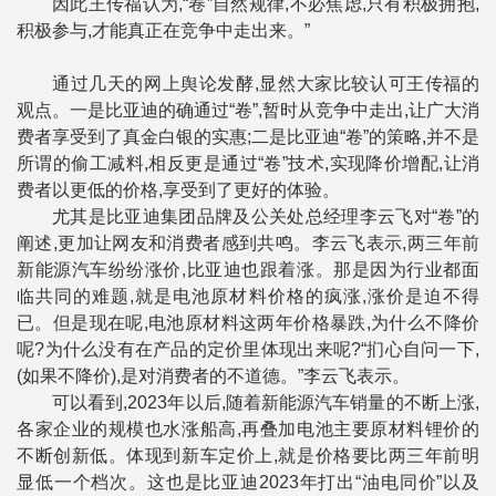
因此王传福认为,“卷”自然规律,不必焦虑,只有积极拥抱,
积极参与,才能真正在竞争中走出来。”
通过几天的网上舆论发酵,显然大家比较认可王传福的
观点。一是比亚迪的确通过“卷”,暂时从竞争中走出,让广大消
费者享受到了真金白银的实惠;二是比亚迪“卷”的策略,并不是
所谓的偷工减料,相反更是通过“卷”技术,实现降价增配,让消
费者以更低的价格,享受到了更好的体验。
尤其是比亚迪集团品牌及公关处总经理李云飞对“卷”的
阐述,更加让网友和消费者感到共鸣。李云飞表示,两三年前
新能源汽车纷纷涨价,比亚迪也跟着涨。那是因为行业都面
临共同的难题,就是电池原材料价格的疯涨,涨价是迫不得
已。但是现在呢,电池原材料这两年价格暴跌,为什么不降价
呢?为什么没有在产品的定价里体现出来呢?“扪心自问一下,
(如果不降价),是对消费者的不道德。”李云飞表示。
可以看到,2023年以后,随着新能源汽车销量的不断上涨,
各家企业的规模也水涨船高,再叠加电池主要原材料锂价的
不断创新低。体现到新车定价上,就是价格要比两三年前明
显低一个档次。这也是比亚迪2023年打出“油电同价”以及