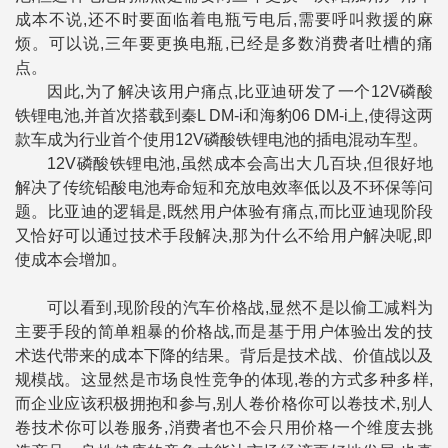
成本不说,还不时要面临着电瓶亏电后,需要呼叫救援的麻
烦。可以说,三年要更换电瓶,已经是多数消费者吐槽的痛
点。
因此,为了解决该用户痛点,比亚迪研发了一个12V磷酸
铁锂电池,并首次搭载到秦L DM-i和海豹06 DM-i上,使得这两
款车成为行业首个使用12V磷酸铁锂电池的插电混动车型。
12V磷酸铁锂电池,虽然成本会高出大几百块,但很好地
解决了传统铅酸电池寿命短和充放电效率低以及不环保等问
题。比亚迪的逻辑是,既然用户体验有痛点,而比亚迪现阶段
又恰好可以通过技术手段解决,那为什么不给用户解决呢,即
使成本会增加。
可以看到,现阶段的汽车价格战,显然不是以偷工减料为
主要手段的简单粗暴的价格战,而是基于用户体验出发的技
术迭代带来的成本下降的结果。背后是技术战、价值战以及
规模战。这显然是市场良性竞争的体现,卷的方式多种多样,
而企业应该积极拥抱和参与,别人卷价格你可以卷技术,别人
卷技术你可以卷服务,消费者也不会只用价格一个维度去挑