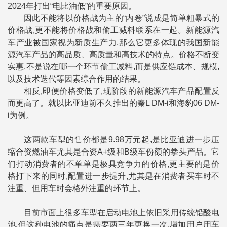
2024年打出“电比油低”的重要原因。
因此不能将以价格战为主的“内卷”说成是简单粗暴式的
价格战,更不能将价格战和偷工减料联系在一起。新能源汽
车产业被国家视为新质生产力,那么它更多体现的我国新能
源汽车产品的高品质、高质量和高技术的特点。价格不断变
实惠,不是说在哪一个环节偷工减料,而是供应链成本、规模,
以及技术迭代等因素综合作用的结果。
相反,即便价格变低了,现阶段的新能源汽车产品配置反
而更高了。就以比亚迪前不久推出的秦L DM-i和海豹06 DM-
i为例。
这两款车型的售价都是9.98万元起,是比亚迪进一步压
缩合资燃油车尤其是合资A+级和B级车份额的拳头产品。它
们打动消费者的不单单是极具竞争力的价格,更主要的是价
格打下来的同时,配置进一步提升,尤其是在消费者买车时不
注重、但用车时会格外注重的环节上。
目前市面上很多车型在启动电池上依旧采用传统铅酸电
池,但这种电池的痛点是需要两三年更换一次,增加用户用车