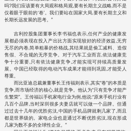
吗?我们应该要有大局观和格局观,要有长期主义战略,而不是
仅着眼于眼前的‘卷’。我们要站在国家大局,要有长期主义和
长期长远发展的思考。”
吉利控股集团董事长李书福也表示,任何产业的健康发
展都必须表现在投入产出比方面实现较好的经济效益,无穷
无尽的内卷,简单粗暴的价格战,其结果就是偷工减料、造假
售假、不合规的无序竞争。对于汽车工业而言,依法健康竞
争十分重要,只有依法健康竞争,才能实现可持续高质量发
展。中国已经取得的电动汽车成果才能得到巩固,才能受人
尊重。
而比亚迪总裁兼董事长王传福则表示,其实“卷”的本质是
竞争,而市场经济的核心,就是竞争。他认为“只有竞争才能产
生繁荣”。王传福以手机家电行业为例,他说:“原来手机行业有
几百个品牌,当时深圳很多夫妻店就可以做一个品牌。但通
过过去十几年的优胜劣汰,中国的手机品牌就剩几家了,而且
都是世界级的。家电企业也是通过不断优胜劣汰,现在形成
几家为数不多的全球性企业。”