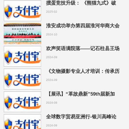
掼蛋竞技升级： 《熊猫九式》破
2025-02
淮安成功举办第四届淮河华商大会
2024-10
欢声笑语满院落——记石柱县王场
2024-09
《文物摄影专业人才培训：传承历
2024-09
【展讯】“革故鼎新”59th届新加
2024-08
全球数字贸易亚洲行-银川高峰论
2024-08