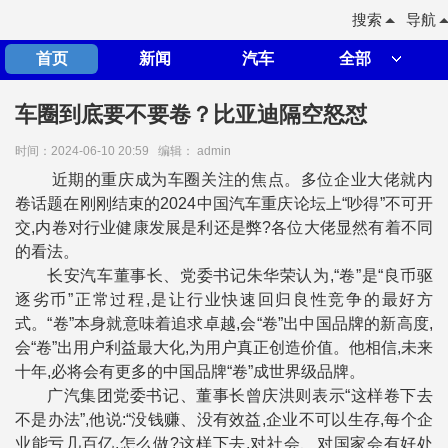
搜索
导航
首页
新闻
汽车
全部
车圈到底要不要卷？比亚迪隔空怒怼
时间：2024-06-10 20:59
编辑： admin
近期的重庆成为车圈关注的焦点。多位企业大佬就内
卷话题在刚刚结束的2024中国汽车重庆论坛上“吵得”不可开
交,内卷对行业健康发展是利还是弊?各位大佬显然有着不同
的看法。
长安汽车董事长、党委书记朱华荣认为,“卷”是“良币驱
逐劣币”正常过程,是让行业快速回归良性竞争的最好方
式。“卷”本身就意味着追求卓越,会“卷”出中国品牌的新高度,
会“卷”出用户利益最大化,为用户真正创造价值。他相信,未来
十年,必将会有更多的中国品牌“卷”成世界级品牌。
广汽集团党委书记、董事长曾庆洪则表示“这样卷下去
不是办法”,他说:“没钱赚、没有效益,企业不可以生存,每个企
业能亏几百亿,怎么做?这样下去,对社会、对国家会有好处