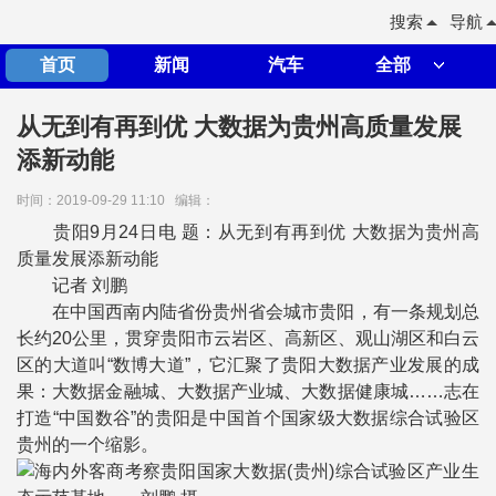
搜索
导航
首页
新闻
汽车
全部
从无到有再到优 大数据为贵州高质量发展
添新动能
时间：2019-09-29 11:10
编辑：
贵阳9月24日电 题：从无到有再到优 大数据为贵州高
质量发展添新动能
记者 刘鹏
在中国西南内陆省份贵州省会城市贵阳，有一条规划总
长约20公里，贯穿贵阳市云岩区、高新区、观山湖区和白云
区的大道叫“数博大道”，它汇聚了贵阳大数据产业发展的成
果：大数据金融城、大数据产业城、大数据健康城……志在
打造“中国数谷”的贵阳是中国首个国家级大数据综合试验区
贵州的一个缩影。