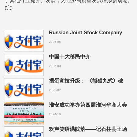
了其他行业提升、发展，为经济高质量发展增添新动能。
(完)
Russian Joint Stock Company
2025-06
中国十大移民中介
2025-03
掼蛋竞技升级： 《熊猫九式》破
2025-02
淮安成功举办第四届淮河华商大会
2024-10
欢声笑语满院落——记石柱县王场