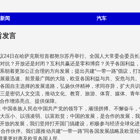
新闻
汽车
旨发言
会议24日在哈萨克斯坦首都努尔苏丹举行。全国人大常委会委员
抗？开放还是封闭？互利共赢还是零和博弈？关乎各国利益，
系朝着更加公正合理的方向发展；提出共建“一带一路”倡议，打
最迅速、前景最广阔的大陆，欧亚各国利益与共、安危与共。
各国自主选择的发展道路，弘扬伙伴精神，求同存异，扩大共
三是密切人文交流，推动文化、教育、旅游、体育、媒体、青
合作增添亮点、提供保障。
，中国各族人民在中国共产党的领导下，顽强拼搏、不懈奋斗，
大压小、以强凌弱、以富欺贫；中国的发展，是合作的发展，
开放的发展，我们坚持打开国门搞建设，积极参与经济全球化进
作伙伴。我们愿推动共建“一带一路”同各国发展战略及欧亚经
成果更好惠及欧亚各国人民。