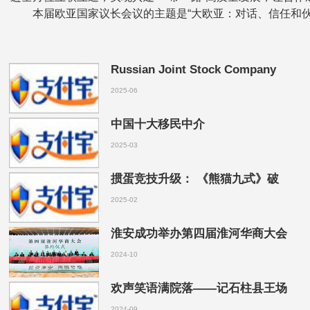
本届欧亚国家议长会议的主题是“大欧亚：对话、信任和伙伴关
Russian Joint Stock Company
2025-06
中国十大移民中介
2025-03
掼蛋竞技升级： 《熊猫九式》破
2025-02
淮安成功举办第四届淮河华商大会
2024-10
欢声笑语满院落——记石柱县王场
2024-09