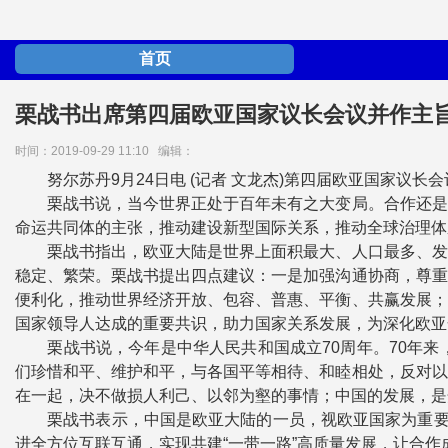
首页
栗战书出席第四届欧亚国家议长会议并作主
时间：2019-09-29 11:10
编辑：
努尔苏丹9月24日电 (记者 文龙杰)第四届欧亚国家议长
栗战书说，当今世界正处于百年未有之大变局。合作还是对
命运共同体的主张，推动建设新型国际关系，推动全球治理体
栗战书指出，欧亚大陆是世界上面积最大、人口最多、发展
稳定、繁荣。栗战书提出四点建议：一是加强沟通协商，尊重
便利化，推动世界经济开放、包容、普惠、平衡、共赢发展；
国家领导人达成的重要共识，助力国家关系发展，为深化欧亚
栗战书说，今年是中华人民共和国成立70周年。70年来
们珍惜和平、维护和平，与各国平等相待、和睦相处，反对以
在一起，决不做损人利己、以邻为壑的事情；中国的发展，是
栗战书表示，中国是欧亚大陆的一员，视欧亚国家为重要合
进全方位互联互通，实现共建“一带一路”高质量发展，让合作