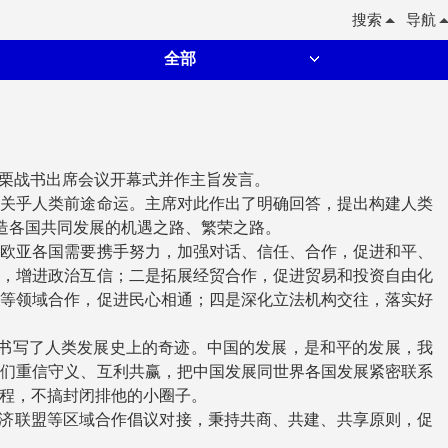
搜索
导航
全部
长栗战书出席会议开幕式并作主旨发言。
关乎人类前途命运。主席对此作出了明确回答，提出构建人类
造各国共同发展的机遇之路、繁荣之路。
欧亚各国需要携手努力，加强对话、信任、合作，促进和平、
识，增进政治互信；二是拓展经贸合作，促进贸易和投资自由化
年等领域合作，促进民心相通；四是深化立法机构交往，落实好
书写了人类发展史上的奇迹。中国的发展，是和平的发展，我
我们重信守义、互利共赢，把中国发展同世界各国发展紧密联系
程，不搞封闭排他的小圈子。
济联盟等区域合作倡议对接，秉持共商、共建、共享原则，促